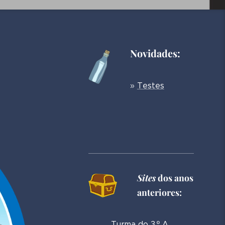
Novidades:
»
Testes
Sites
dos anos
anteriores:
Turma do 3.º A