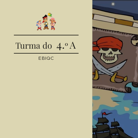
4.
A
Turma do
º
EBIQC